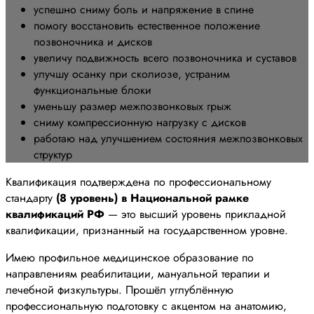
успешно сниму боль и напряжение в спине
помогу восстановить естественное положение
позвоночника и дисков
увеличу подвижность всего позвоночника и суставов
улучшу осанку при сколиозе, устраним
функциональные блоки
уменьшу размер межпозвонковых грыж
сниму компрессионную нагрузку с дисков
работаю над улучшением состояния межпозвонковых
структур
Квалификация подтверждена по профессиональному
стандарту
(8 уровень) в Национальной рамке
квалификаций РФ
— это высший уровень прикладной
квалификации, признанный на государственном уровне.
Имею профильное медицинское образование по
направлениям реабилитации, мануальной терапии и
лечебной физкультуры. Прошёл углублённую
профессиональную подготовку с акцентом на анатомию,